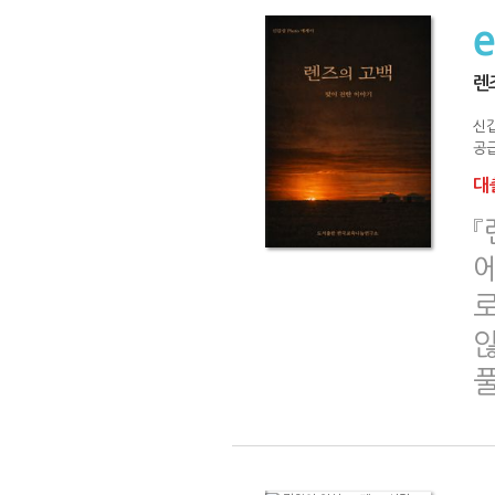
렌
신
공급
대출
않