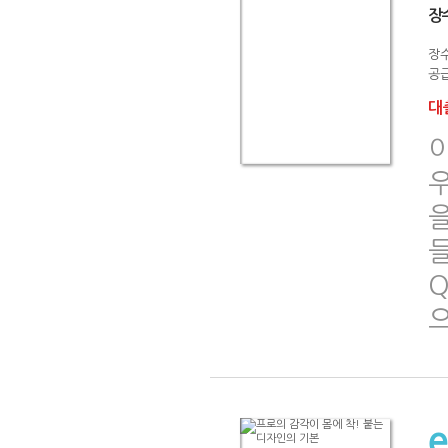
장수
장
공급
대출
이