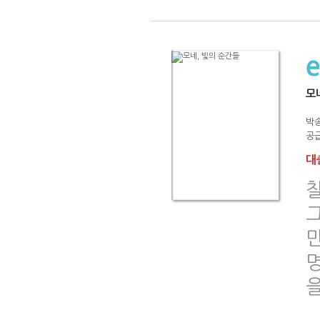
모
박
공급
대출
명