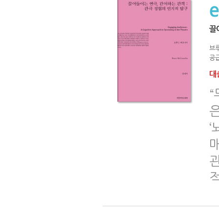
끌
브
공급
대출
“
은
‘