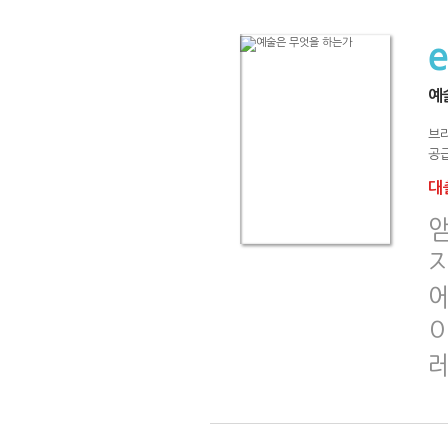
예
브
공급
대출
지
레