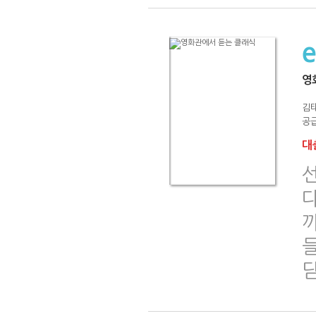
영
김
공급
대출
다