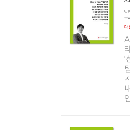
AI
박
공급
대출
A
‘
지
내
인