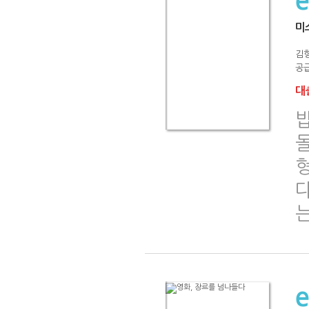
미
김
공급
대출
는