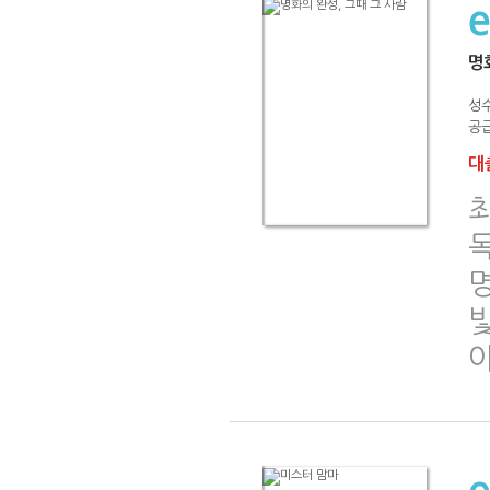
명
성
공급
대출
명