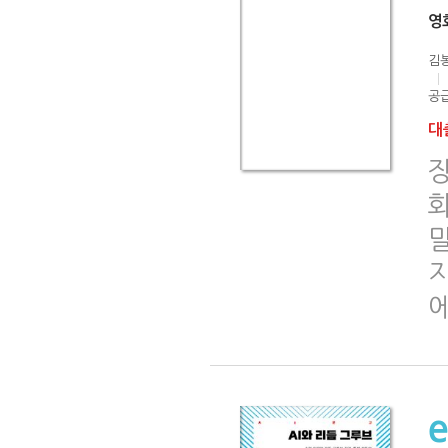
영
김봉
공급
대출