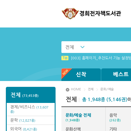
전체
Tip
Tip
[002] 스마트폰_푸시 기능 안내
MAMACExtrac.dll 파일 다운로드
Tip
[003] 홈페이지_추천도서 기능 설정
Tip
Tip
Tip
Tip
[001] 스마트폰_시작페이지 설정 방
[졸업생 전자책 이용 안내]
Windows XP에서는 북플레이어를 실행
(뷰어:북플레이어를 설치했는데) 전자
신착
베스트
HOME
전체
문화/예술
전체
(73,453종)
전체
총 1,948종 (5,146권)
경제/비즈니스
(13,607
종)
문화/예술 전체
음악
문학
(1,948종)
(262종)
(12,827종)
외국어
문화산책
기타
(8,421종)