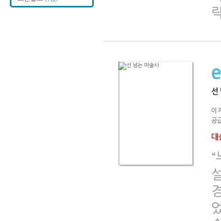
선
이
공급
대출
설