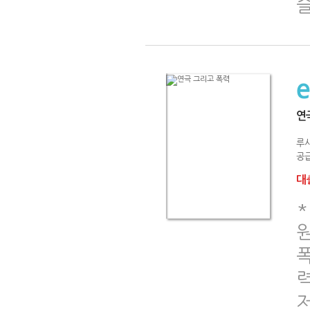
연
루
공급
대출