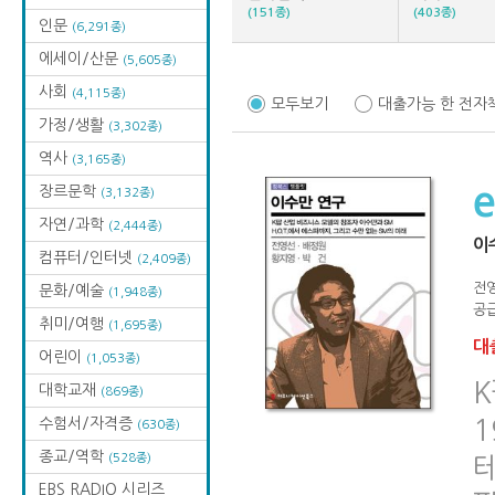
(151종)
(403종)
인문
(6,291종)
에세이/산문
(5,605종)
사회
(4,115종)
모두보기
대출가능 한 전자
가정/생활
(3,302종)
역사
(3,165종)
장르문학
(3,132종)
자연/과학
(2,444종)
이
컴퓨터/인터넷
(2,409종)
전
문화/예술
(1,948종)
공급
취미/여행
(1,695종)
대출
어린이
(1,053종)
대학교재
(869종)
수험서/자격증
1
(630종)
종교/역학
(528종)
테
EBS RADIO 시리즈