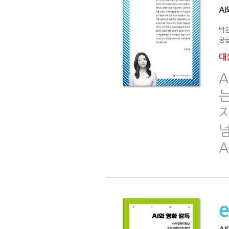
A
박
공급
대출
A
A