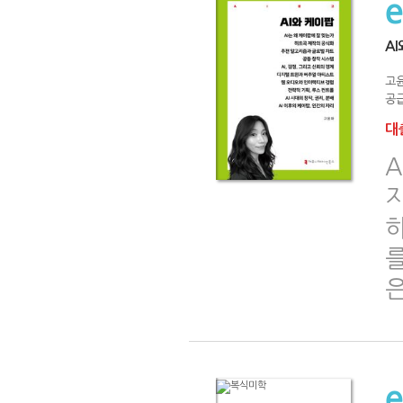
A
고
공급
대출
A
은