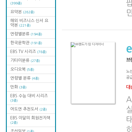
팝
(399종)
요약본
(282종)
해외 비즈니스 신서 요
약본
(221종)
연령별분류
(194종)
한국문학관
(191종)
EBS TV 시리즈
(78종)
브
기타미분류
(27종)
오디오북
(5종)
노
공급
연령별 분류
(4종)
만화
대출
(3종)
EBS 수능 대비 시리즈
(3종)
어도연 추천도서
(2종)
태
EBS 이달의 회원전자책
(2종)
조선일보
(1종)