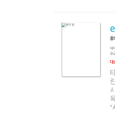
꿈
데
공급
대출
린