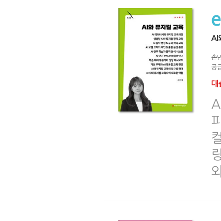
A
손
공급
대출
A
량