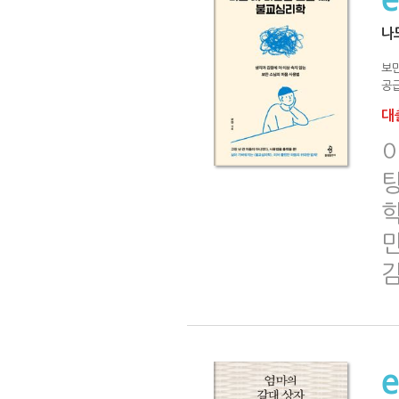
나
보
공급
대출
이
탕