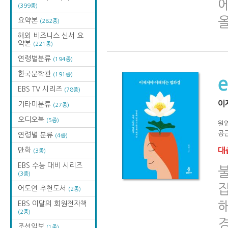
(399종)
요약본
(282종)
해외 비즈니스 신서 요
약본
(221종)
연령별분류
(194종)
한국문학관
(191종)
EBS TV 시리즈
(78종)
이
기타미분류
(27종)
오디오북
(5종)
원
공급
연령별 분류
(4종)
만화
대출
(3종)
EBS 수능 대비 시리즈
(3종)
잡
어도연 추천도서
(2종)
EBS 이달의 회원전자책
(2종)
조선일보
(1종)