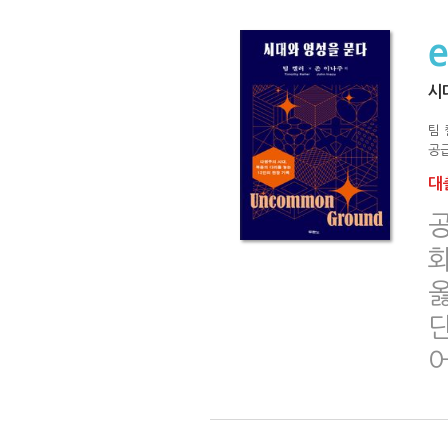
시
팀 
공급
대출
옳