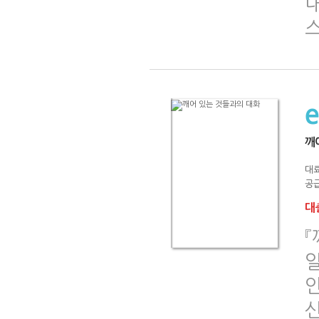
깨
대
공급
대출
『