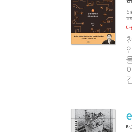
천
천
공급
대출
인
태