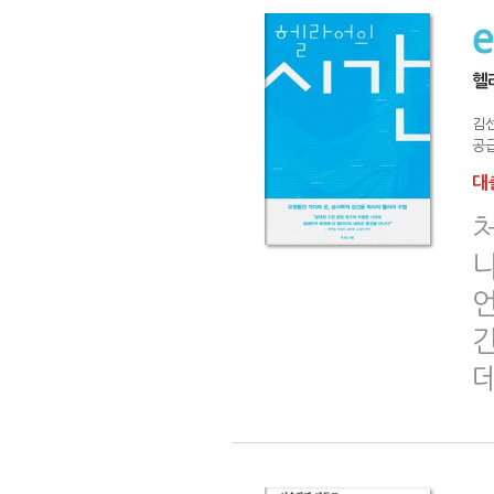
헬
김
공급
대출
니