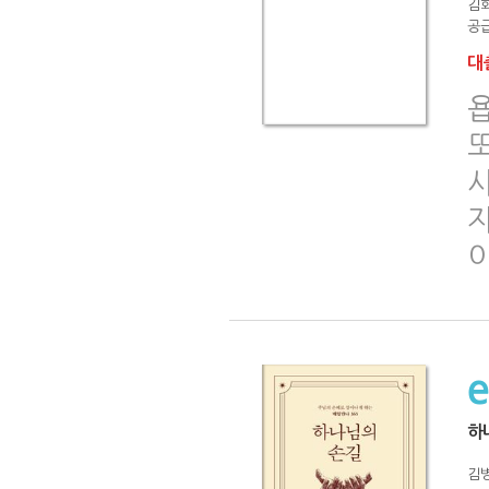
김
공급
대출
이
하
김