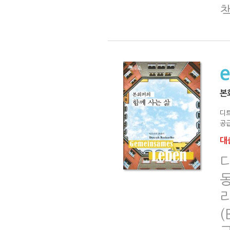
본
디
공급
대출
동
(