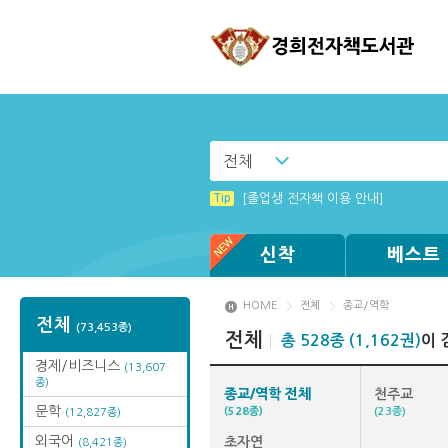
전체
Tip
Tip
Tip
Tip
[002] 스마트폰_푸시 기능 안내
MAMACExtrac.dll 파일 다운로드
[003] 홈페이지_추천도서 기능 설정
[001] 스마트폰_시작페이지 설정 방
Tip
[졸업생 전자책 이용 안내]
Tip
Tip
Windows XP에서는 북플레이어를 실행
(뷰어:북플레이어를 설치했는데) 전자
신착
베스트
HOME
전체
종교/역학
전체
(73,453종)
전체
총 528종 (1,162권)
이 
경제/비즈니스
(13,607
종)
종교/역학 전체
천주교
문학
(528종)
(23종)
(12,827종)
외국어
초자연
(8,421종)