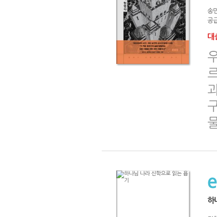
송
공급
대출
우
하