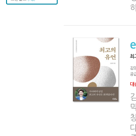
최
김
공급
대출
다