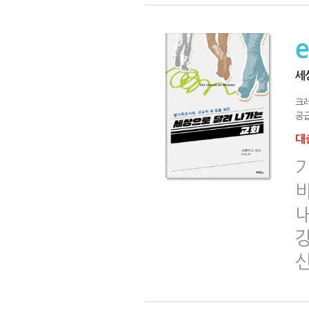
세
크
공급
대출
강