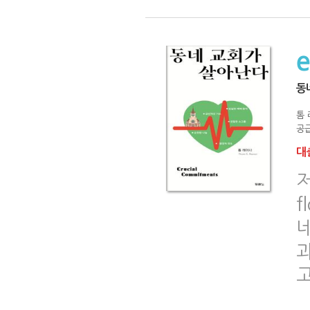
동
톰
공급
대출
저
f
고