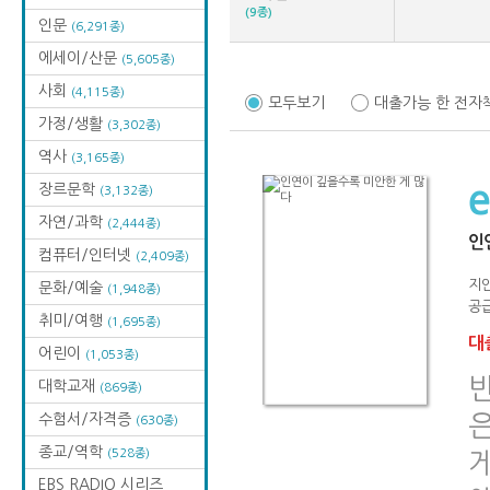
(9종)
인문
(6,291종)
에세이/산문
(5,605종)
사회
(4,115종)
모두보기
대출가능 한 전자
가정/생활
(3,302종)
역사
(3,165종)
장르문학
(3,132종)
자연/과학
(2,444종)
인
컴퓨터/인터넷
(2,409종)
지
문화/예술
(1,948종)
공급
취미/여행
(1,695종)
대출
어린이
(1,053종)
대학교재
(869종)
수험서/자격증
(630종)
종교/역학
(528종)
EBS RADIO 시리즈