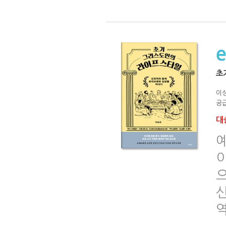
초
이
공급
대출