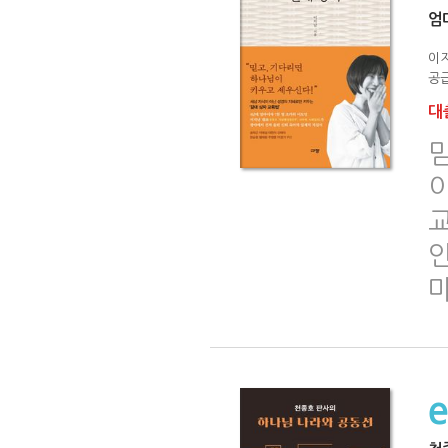
엄
이
공급
대출
이
교
인