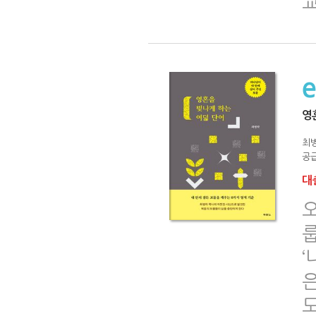
영
최
공급
대출
오
‘
은