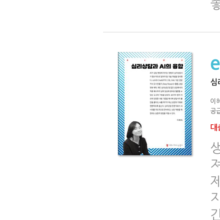
심
이
공급
대출
생
져
지
간