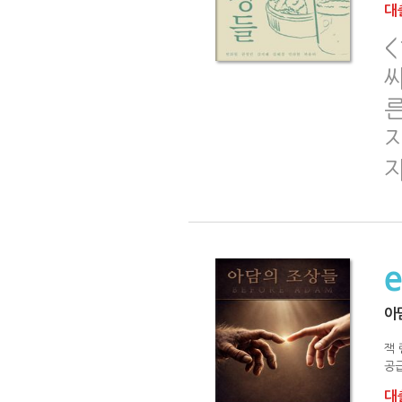
대출
<
싸
자
아
잭 
공급
대출