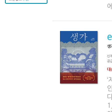
생
신
공급
대출
‘
1