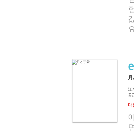
月
江?
공급
대출
에
면