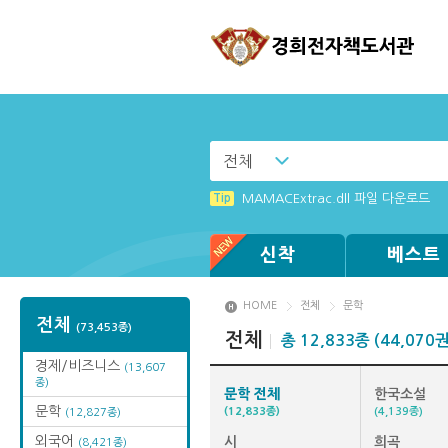
전체
Tip
Tip
[001] 스마트폰_시작페이지 설정 방
[졸업생 전자책 이용 안내]
Tip
MAMACExtrac.dll 파일 다운로드
Tip
Tip
Tip
Tip
Windows XP에서는 북플레이어를 실행
(뷰어:북플레이어를 설치했는데) 전자
[002] 스마트폰_푸시 기능 안내
[003] 홈페이지_추천도서 기능 설정
신착
베스트
HOME
전체
문학
전체
(73,453종)
전체
총 12,833종 (44,070권
경제/비즈니스
(13,607
종)
문학 전체
한국소설
문학
(12,833종)
(4,139종)
(12,827종)
외국어
시
희곡
(8,421종)