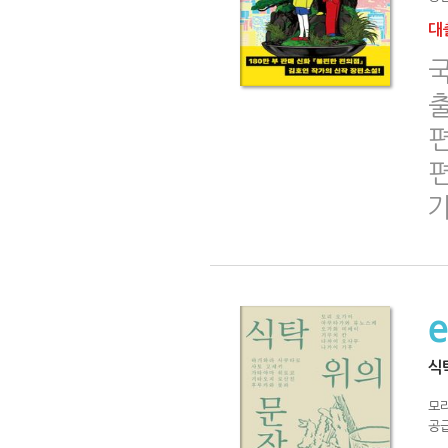
대출
국
출
편
편
식
모
공급