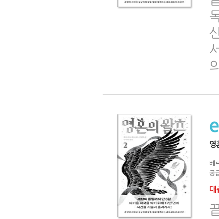
신
서
영
베
공급
대출