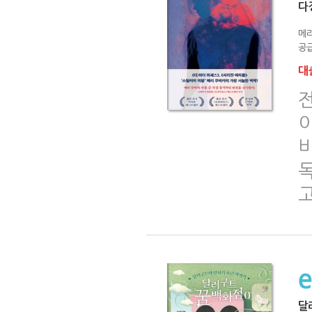
다
메
공급
대출
전
이
달