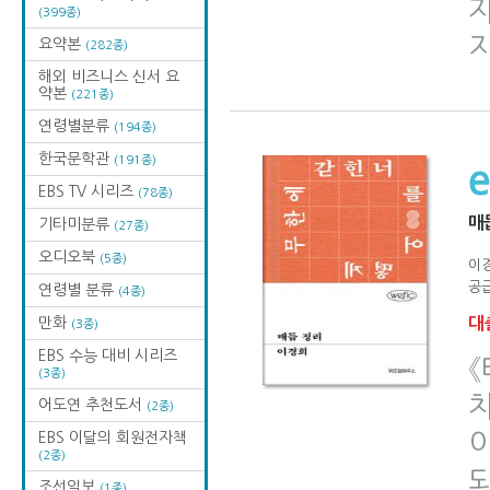
자
(399종)
요약본
(282종)
해외 비즈니스 신서 요
약본
(221종)
연령별분류
(194종)
한국문학관
(191종)
EBS TV 시리즈
(78종)
매
기타미분류
(27종)
오디오북
(5종)
이
공급
연령별 분류
(4종)
만화
대출
(3종)
EBS 수능 대비 시리즈
《
(3종)
어도연 추천도서
(2종)
이
EBS 이달의 회원전자책
(2종)
조선일보
(1종)