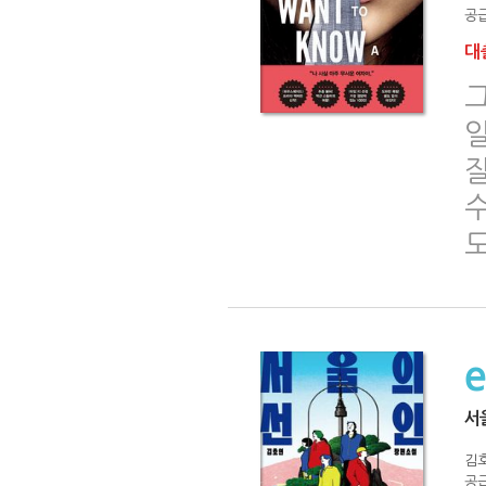
공급
대출
그
도
서
김
공급