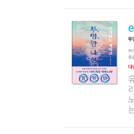
투
히
공급
대출
는