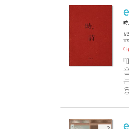
時,
정
공급
대출
『
는