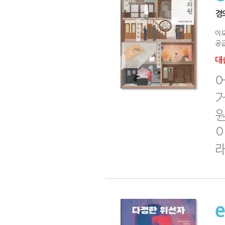
경
이
공급
대출
거
원