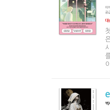
이
공급
대출
은
벽