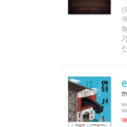
신
안
마
공급
대출