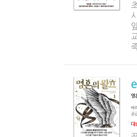
초
교
영
베
공급
대출