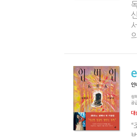
신
서
인
성
공급
대출
법