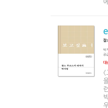
찰
박
공급
대출
《