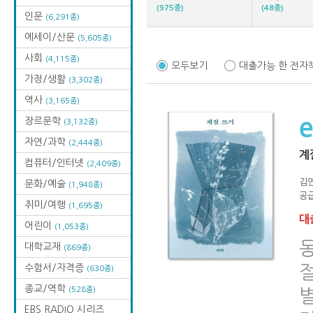
(975종)
(48종)
인문
(6,291종)
에세이/산문
(5,605종)
사회
(4,115종)
모두보기
대출가능 한 전자
가정/생활
(3,302종)
역사
(3,165종)
장르문학
(3,132종)
자연/과학
(2,444종)
계
컴퓨터/인터넷
(2,409종)
김
문화/예술
(1,948종)
공급
취미/여행
(1,695종)
대출
어린이
(1,053종)
대학교재
(869종)
수험서/자격증
절
(630종)
종교/역학
(528종)
EBS RADIO 시리즈