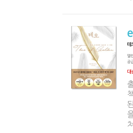
테
앨
공급
대출
출
된
을
쳐