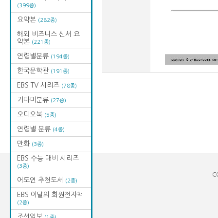
(399종)
요약본
(282종)
해외 비즈니스 신서 요
약본
(221종)
연령별분류
(194종)
한국문학관
(191종)
EBS TV 시리즈
(78종)
기타미분류
(27종)
오디오북
(5종)
연령별 분류
(4종)
만화
(3종)
EBS 수능 대비 시리즈
(3종)
C
어도연 추천도서
(2종)
EBS 이달의 회원전자책
(2종)
조선일보
(1종)