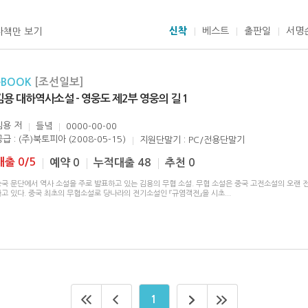
신착
베스트
출판일
서명
자책만 보기
eBOOK
[조선일보]
김용 대하역사소설 - 영웅도 제2부 영웅의 길 1
김용
저
들녘
0000-00-00
급 : (주)북토피아 (2008-05-15)
지원단말기 : PC/전용단말기
대출 0/5
예약 0
누적대출 48
추천 0
중국 문단에서 역사 소설을 주로 발표하고 있는 김용의 무협 소설. 무협 소설은 중국 고전소설의 오랜 
하고 있다. 중국 최초의 무협소설로 당나라의 전기소설인 『규염객전』을 시초
...
1