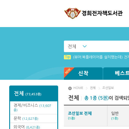
전체
Tip
Windows XP에서는 북플레이어를 
Tip
(뷰어:북플레이어를 설치했는데) 전
Tip
Tip
Tip
Tip
Tip
MAMACExtrac.dll 파일 다운로드
[001] 스마트폰_시작페이지 설정 
[졸업생 전자책 이용 안내]
[003] 홈페이지_추천도서 기능 설
[002] 스마트폰_푸시 기능 안내
신착
베스
HOME
전체
조선일보
전체
(73,453종)
전체
총 1종 (5권)
이 검색되
경제/비즈니스
(13,607
종)
조선일보 전체
일반
문학
(1종)
(1종)
(12,827종)
외국어
(8,421종)