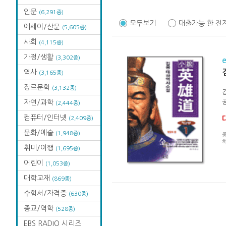
인문
(6,291종)
모두보기
대출가능 한 전
에세이/산문
(5,605종)
사회
(4,115종)
가정/생활
(3,302종)
역사
(3,165종)
장르문학
(3,132종)
자연/과학
공
(2,444종)
컴퓨터/인터넷
(2,409종)
문화/예술
(1,948종)
취미/여행
(1,695종)
어린이
(1,053종)
대학교재
(869종)
수험서/자격증
(630종)
종교/역학
(528종)
EBS RADIO 시리즈