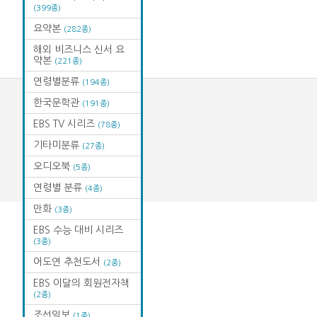
(399종)
요약본
(282종)
해외 비즈니스 신서 요
약본
(221종)
연령별분류
(194종)
한국문학관
(191종)
EBS TV 시리즈
(78종)
기타미분류
(27종)
오디오북
(5종)
연령별 분류
(4종)
만화
(3종)
EBS 수능 대비 시리즈
(3종)
어도연 추천도서
(2종)
EBS 이달의 회원전자책
(2종)
조선일보
(1종)