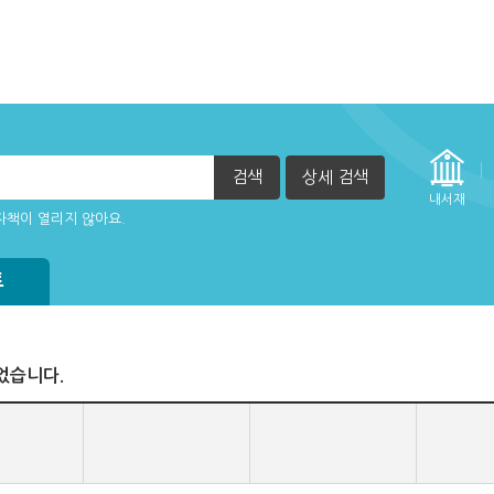
검색
상세 검색
실행 할 수 없습니다. (2015년 12월 29일부터)
내서재
자책이 열리지 않아요.
방법
정방법(관리자)
트
었습니다.