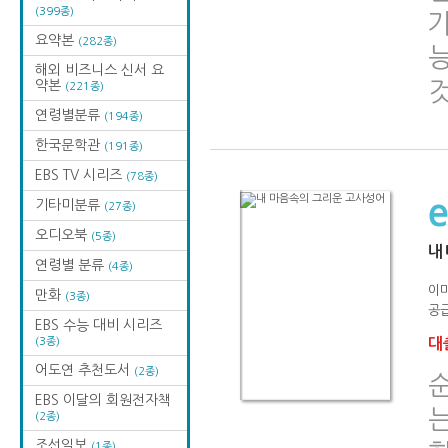
(399종)
요약본
(282종)
해외 비즈니스 신서 요
약본
(221종)
연령별분류
(194종)
한국문학관
(191종)
EBS TV 시리즈
(78종)
기타미분류
(27종)
오디오북
(5종)
내
연령별 분류
(4종)
이
만화
(3종)
공급
EBS 수능 대비 시리즈
(3종)
대출
어도연 추천도서
(2종)
EBS 이달의 회원전자책
(2종)
조선일보
(1종)