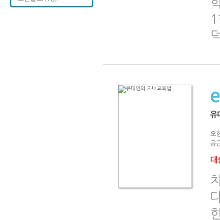
유
오
공급
대출
차