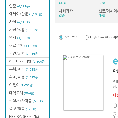
(33종)
(5종)
인문
(6,291종)
사회과학
신문/에세이
에세이/산문
(5,605종)
(3종)
(3종)
사회
(4,115종)
가정/생활
(3,302종)
모두보기
대출가능 한 전자
역사
(3,165종)
장르문학
(3,132종)
자연/과학
(2,444종)
컴퓨터/인터넷
(2,409종)
문화/예술
(1,948종)
아
취미/여행
(1,695종)
아들
어린이
(1,053종)
공급
대학교재
(869종)
대출
수험서/자격증
(630종)
종교/역학
(528종)
EBS RADIO 시리즈