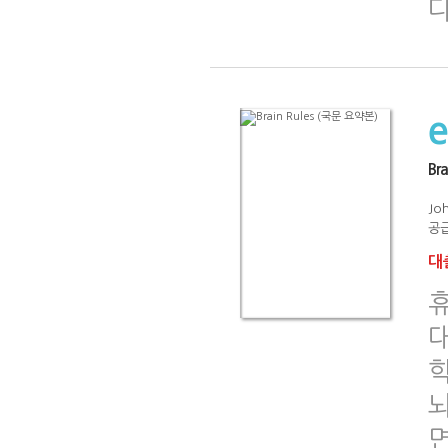
Br
Jo
공급
대출
휴
학
뇌
면