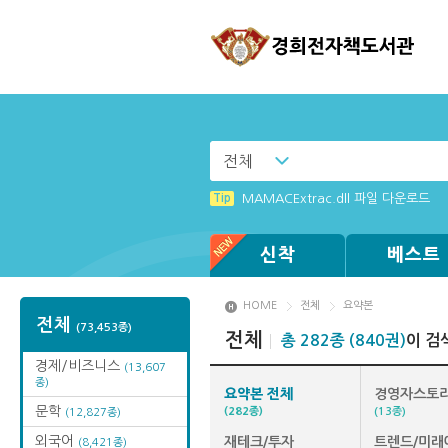
전체
Tip
Tip
Windows XP에서는 북플레이어를 실행
(뷰어:북플레이어를 설치했는데) 전자
Tip
MAMACExtrac.dll 파일 다운로드
Tip
Tip
Tip
Tip
[001] 스마트폰_시작페이지 설정 방
[졸업생 전자책 이용 안내]
[003] 홈페이지_추천도서 기능 설정
[002] 스마트폰_푸시 기능 안내
신착
베스트
HOME
전체
요약본
전체
(73,453종)
전체
총 282종 (840권)
이 검
경제/비즈니스
(13,607
종)
요약본 전체
경영자스토
문학
(282종)
(13종)
(12,827종)
외국어
재테크/투자
트렌드/미래
(8,421종)