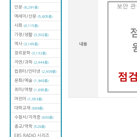
인문
(6,291종)
에세이/산문
(5,605종)
사회
(4,115종)
가정/생활
(3,302종)
역사
내용
(3,165종)
장르문학
(3,132종)
자연/과학
(2,444종)
컴퓨터/인터넷
(2,409종)
문화/예술
(1,948종)
취미/여행
(1,695종)
어린이
(1,053종)
대학교재
(869종)
수험서/자격증
(630종)
종교/역학
(528종)
EBS RADIO 시리즈