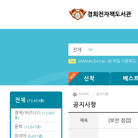
전체
Tip
[002] 스마트폰_푸시 기능 안내
Tip
MAMACExtrac.dll 파일 다운로드
Tip
Tip
Tip
Tip
Tip
[003] 홈페이지_추천도서 기능 설
[001] 스마트폰_시작페이지 설정 
[졸업생 전자책 이용 안내]
Windows XP에서는 북플레이어를 
(뷰어:북플레이어를 설치했는데) 전
신착
베스
HOME
공지사항
전체
(73,453종)
공지사항
경제/비즈니스
(13,607
종)
제목
[보안 점검]
문학
(12,827종)
외국어
(8,421종)