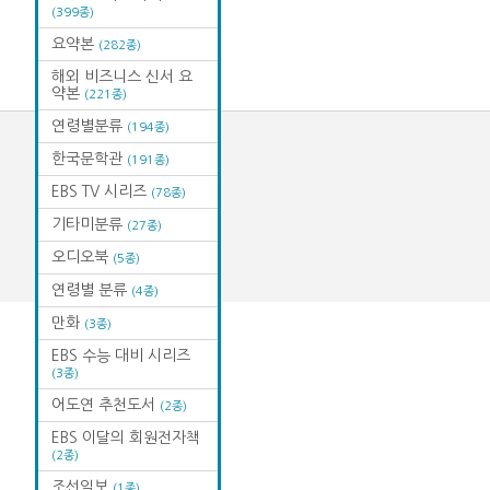
(399종)
요약본
(282종)
해외 비즈니스 신서 요
약본
(221종)
연령별분류
(194종)
한국문학관
(191종)
EBS TV 시리즈
(78종)
기타미분류
(27종)
오디오북
(5종)
연령별 분류
(4종)
만화
(3종)
EBS 수능 대비 시리즈
(3종)
어도연 추천도서
(2종)
EBS 이달의 회원전자책
(2종)
조선일보
(1종)