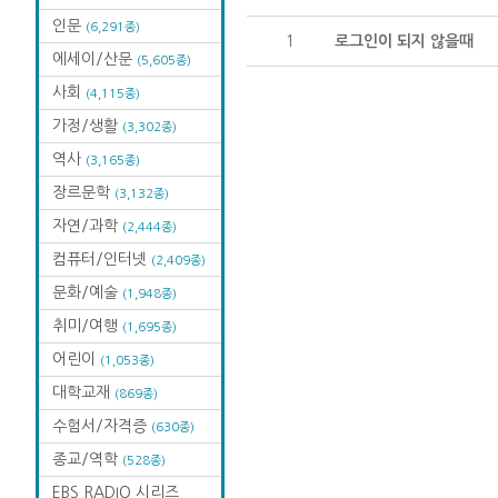
인문
(6,291종)
1
로그인이 되지 않을때
에세이/산문
(5,605종)
사회
(4,115종)
가정/생활
(3,302종)
역사
(3,165종)
장르문학
(3,132종)
자연/과학
(2,444종)
컴퓨터/인터넷
(2,409종)
문화/예술
(1,948종)
취미/여행
(1,695종)
어린이
(1,053종)
대학교재
(869종)
수험서/자격증
(630종)
종교/역학
(528종)
EBS RADIO 시리즈