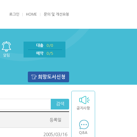
로그인
HOME
문의 및 개선요청
대출
0/0
예약
0/5
알림
희망도서신청
검색
공지사항
등록일
Q&A
2005/03/16