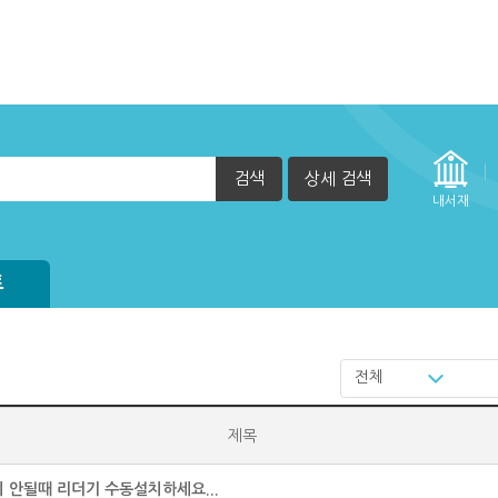
검색
상세 검색
내서재
정방법(관리자)
방법
실행 할 수 없습니다. (2015년 12월 29일부터)
자책이 열리지 않아요.
트
전체
제목
 안될때 리더기 수동설치하세요...