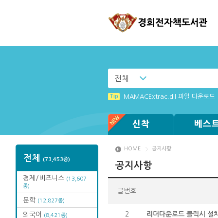
전체
Tip
[002] 스마트폰_푸시 기능 안내
Tip
MAMACExtrac.dll 파일 다운로드
Tip
Tip
Tip
Tip
Tip
[003] 홈페이지_추천도서 기능 설
[001] 스마트폰_시작페이지 설정 
[졸업생 전자책 이용 안내]
Windows XP에서는 북플레이어를 
(뷰어:북플레이어를 설치했는데) 전
신착
베스
HOME
공지사항
전체
(73,453종)
공지사항
경제/비즈니스
(13,607
종)
글번호
문학
(12,827종)
2
리더다운로드 클릭시 설치
외국어
(8,421종)