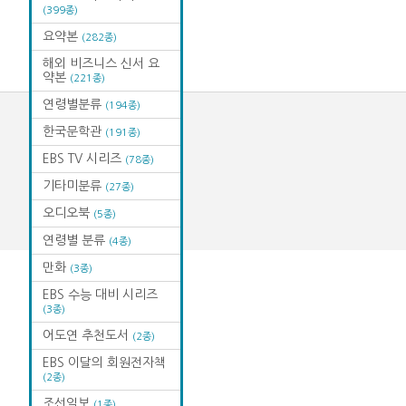
(399종)
요약본
(282종)
해외 비즈니스 신서 요
약본
(221종)
연령별분류
(194종)
한국문학관
(191종)
EBS TV 시리즈
(78종)
기타미분류
(27종)
오디오북
(5종)
연령별 분류
(4종)
만화
(3종)
EBS 수능 대비 시리즈
(3종)
어도연 추천도서
(2종)
EBS 이달의 회원전자책
(2종)
조선일보
(1종)